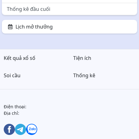
Thống kê đầu cuối
Lịch mở thưởng
Kết quả xổ số
Tiện ích
Soi cầu
Thống kê
Điện thoại:
Địa chỉ: