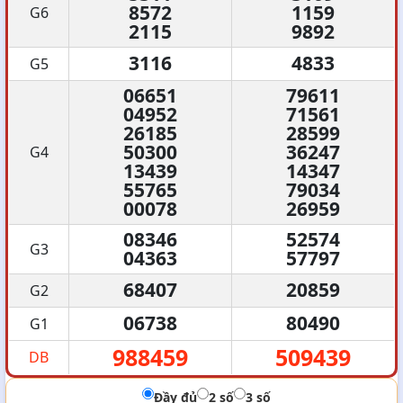
8572
1159
G6
2115
9892
3116
4833
G5
06651
79611
04952
71561
26185
28599
50300
36247
G4
13439
14347
55765
79034
00078
26959
08346
52574
G3
04363
57797
68407
20859
G2
06738
80490
G1
988459
509439
DB
Đầy đủ
2 số
3 số