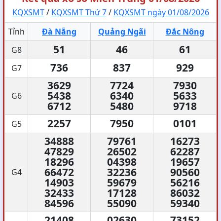
KQXSMT
/
KQXSMT Thứ 7
/
KQXSMT ngày 01/08/2026
Tỉnh
Đà Nẵng
Quảng Ngãi
Đắc Nông
51
46
61
G8
736
837
929
G7
3629
7724
7930
5438
6340
5633
G6
6712
5480
9718
2257
7950
0101
G5
34888
79761
16273
47829
26502
62287
18296
04398
19657
66472
32236
90560
G4
14903
59679
56216
32433
17128
86032
84596
55090
59340
21408
02630
73152