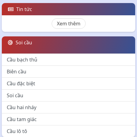
Tin tức
Xem thêm
Soi cầu
Cầu bạch thủ
Biên cầu
Cầu đặc biệt
Soi cầu
Cầu hai nháy
Cầu tam giác
Cầu lô tô