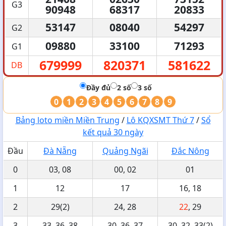
G3
90948
68317
20833
53147
08040
54297
G2
09880
33100
71293
G1
679999
820371
581622
DB
Đầy đủ
2 số
3 số
0
1
2
3
4
5
6
7
8
9
Bảng loto miền Miền Trung
/
Lô KQXSMT Thứ 7
/
Sổ
kết quả 30 ngày
Đầu
Đà Nẵng
Quảng Ngãi
Đắc Nông
0
03, 08
00, 02
01
1
12
17
16, 18
2
29(2)
24, 28
22
, 29
3
33, 36, 38
30, 36, 37
30, 32, 33(2)