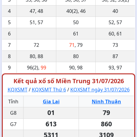
4
47, 48
40(2), 46
40
5
51, 57
50
52, 57
6
61
60, 61
7
72
71
, 79
73
8
80, 88
80
87
9
96(2),
99
90, 98
93, 97
Kết quả xổ số Miền Trung 31/07/2026
KQXSMT
/
KQXSMT Thứ 6
/
KQXSMT ngày 31/07/2026
Tỉnh
Gia Lai
Ninh Thuận
01
79
G8
613
860
G7
5311
3109