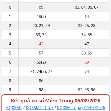
0
09
03, 04, 05, 07
1
19(2)
14
2
20, 23, 29
23, 25, 28
3
33, 39
34, 35
4
42
47
5
57
50, 59
6
69(2)
69
7
71, 74(2), 77
74
8
86
9
98
92, 93, 96
Kết quả xổ số Miền Trung 06/08/2026
KQXSMT
/
KQXSMT Thứ 5
/
KQXSMT ngày 06/08/2026