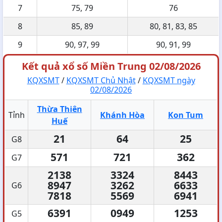
7
75, 79
76
8
85, 89
80, 81, 83, 85
9
90, 97, 99
90, 91, 99
Kết quả xổ số Miền Trung 02/08/2026
KQXSMT
/
KQXSMT Chủ Nhật
/
KQXSMT ngày
02/08/2026
Thừa Thiên
Tỉnh
Khánh Hòa
Kon Tum
Huế
21
64
25
G8
571
721
362
G7
2138
3324
8443
8947
3262
6633
G6
7818
5569
6941
6391
0949
1253
G5