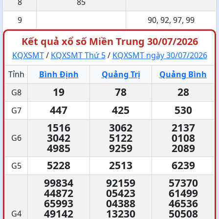
8
85
9
90, 92, 97, 99
Kết quả xổ số Miền Trung 30/07/2026
KQXSMT
/
KQXSMT Thứ 5
/
KQXSMT ngày 30/07/2026
Tỉnh
Bình Định
Quảng Trị
Quảng Bình
19
78
28
G8
447
425
530
G7
1516
3062
2137
3042
5122
0108
G6
4985
9259
2089
5228
2513
6239
G5
99834
92159
57370
44872
05423
61499
65993
04388
46536
49142
13230
50508
G4