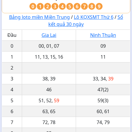
0
1
2
3
4
5
6
7
8
9
Bảng loto miền Miền Trung
/
Lô KQXSMT Thứ 6
/
Sổ
kết quả 30 ngày
Đầu
Gia Lai
Ninh Thuận
0
00, 01, 07
09
1
11, 13, 15, 16
11
2
3
38, 39
33, 34,
39
4
46
47(2)
5
51, 52,
59
59(3)
6
63, 65
60, 61
7
72, 78
74, 79