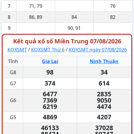
7
71, 79
76
8
86, 89
84
82
9
90, 91
Kết quả xổ số Miền Trung 07/08/2026
KQXSMT
/
KQXSMT Thứ 6
/
KQXSMT ngày 07/08/2026
Tỉnh
Gia Lai
Ninh Thuận
98
34
G8
374
614
G7
6477
2835
7369
9050
G6
6219
4474
4869
4207
G5
46133
37028