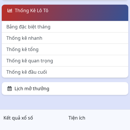
Thống Kê Lô Tô
Bảng đặc biệt tháng
Thống kê nhanh
Thống kê tổng
Thống kê quan trọng
Thống kê đầu cuối
Lịch mở thưởng
Kết quả xổ số
Tiện ích