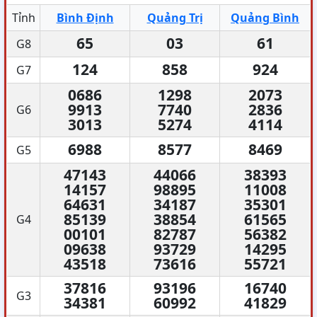
Tỉnh
Bình Định
Quảng Trị
Quảng Bình
65
03
61
G8
124
858
924
G7
0686
1298
2073
9913
7740
2836
G6
3013
5274
4114
6988
8577
8469
G5
47143
44066
38393
14157
98895
11008
64631
34187
35301
85139
38854
61565
G4
00101
82787
56382
09638
93729
14295
43518
73616
55721
37816
93196
16740
G3
34381
60992
41829